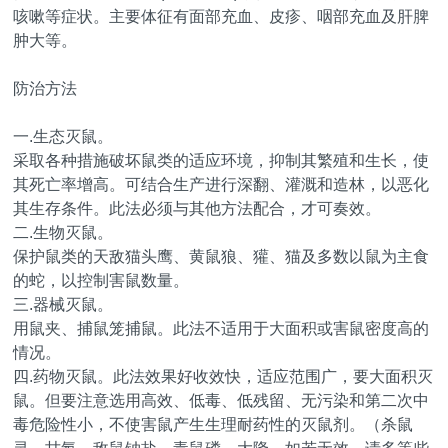
咳嗽等症状。主要体征有面部充血、皮疹、咽部充血及肝脾
肿大等。
防治方法
一.生态灭鼠。
采取各种措施破坏鼠类的适应环境，抑制其繁殖和生长，使
其死亡率增高。可结合生产进行深翻、灌溉和造林，以恶化
其生存条件。此法必须与其他方法配合，才可奏效。
二.生物灭鼠。
保护鼠类的天敌猫头鹰、黄鼠狼、獾、猫及多数以鼠为主食
的蛇，以控制害鼠数量。
三.器械灭鼠。
用鼠夹、捕鼠笼捕鼠。此法不适用于大面积或害鼠密度高的
情况。
四.药物灭鼠。此法效果好收效快，适应范围广，要大面积灭
鼠。但要注意选用高效、低毒、低残留、无污染和第二次中
毒危险性小，不使害鼠产生生理耐药性的灭鼠剂。（杀鼠