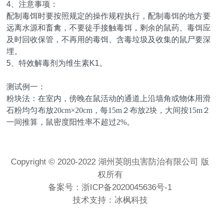
4、注意事项：
配制毒饵时要按照规定的操作规程执行，配制毒饵的地方要
远离水源和畜禽，不要徒手接触毒饵，剩余的鼠药、毒饵应
及时回收保管，不再用的毒饵、含毒垃圾及收集的鼠尸要深
埋。
5、特效解毒剂为维生素K1。
测试例一：
粉块法：在室内，傍晚在鼠活动的通道上沿墙角或物体用滑
石粉均匀布放
20cm
×
20cm
，每
15m
２布放
2
块，大间按
15m
２
一间推算，鼠密度阳性率不超过
2%
。
Copyright © 2020-2022 湖州英朗虫害防治有限公司 版
权所有
备案号：
浙ICP备2020045636号-1
技术支持：冰枫科技