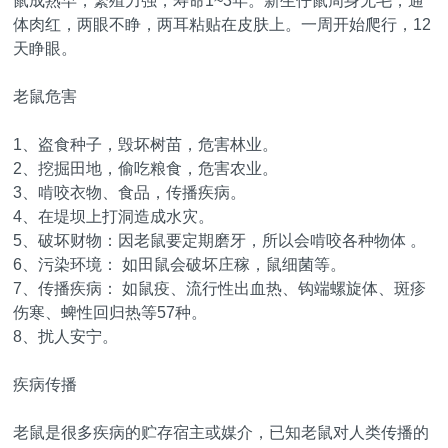
鼠成熟早，繁殖力强，寿命1~3年。新生仔鼠周身无毛，通
体肉红，两眼不睁，两耳粘贴在皮肤上。一周开始爬行，12
天睁眼。
老鼠危害
1、盗食种子，毁坏树苗，危害林业。
2、挖掘田地，偷吃粮食，危害农业。
3、啃咬衣物、食品，传播疾病。
4、在堤坝上打洞造成水灾。
5、破坏财物：因老鼠要定期磨牙，所以会啃咬各种物体 。
6、污染环境： 如田鼠会破坏庄稼，鼠细菌等。
7、传播疾病： 如鼠疫、流行性出血热、钩端螺旋体、斑疹
伤寒、蜱性回归热等57种。
8、扰人安宁。
疾病传播
老鼠是很多疾病的贮存宿主或媒介，已知老鼠对人类传播的