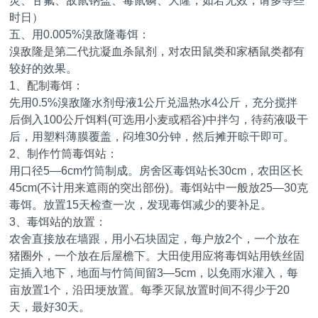
灵、甘氟、敌鼠钠盐、毒鼠磷、大隆，如若无效，请多等些
时日）
五、用0.005%溴敌隆毒饵：
溴敌隆是第二代抗凝血杀鼠剂，对农田鼠类和家栖鼠类都有
较好的效果。
1、配制毒饵：
先用0.5%溴敌隆水剂母液1公斤兑温热水4公斤，充分搅拌
后倒入100公斤饵料(可选用小麦或稻谷)中拌匀，待药液吸干
后，用塑料薄膜覆盖，闷堆30分钟，然后摊开晾干即可。
2、制作竹筒毒饵站：
用口径5—6cm竹筒制成。房舍区毒饵站长30cm，农田区长
45cm(不计用来遮雨的突出部份)。毒饵站中一般放25—30克
毒饵。放置15天检查一次，发现毒饵减少的要补足。
3、毒饵站的放置：
农舍直接放在墙跟，用小石块固定，每户放2个，一个放在
猪圈外，一个放在后屋檐下。大田使用应将毒饵站用铁丝固
定插入地下，地面与竹筒间留3—5cm，以免雨水灌入，每
亩放置1个，沿田埂放置。每季灭鼠放置时间不得少于20
天，最好30天。