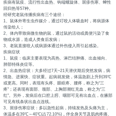
疾病有鼠疫、流行性出血热、钩端螺旋体、斑疹伤寒、蜱性
回归热等57种。
经研究老鼠传播疾病有三个途径：
1、鼠体外寄生虫作媒介，通过叮咬人体吸血时，将病源体
传染给人；
2、体内带致病微生物的鼠，通过鼠的活动或粪便污染了食
物或水源，造成人类食后发病；
3、老鼠直接咬人或病源体通过外伤侵入而引起感染。
疾病症状
1、鼠疫：临床主要表现为高热、淋巴结肿痛、出血倾向、
肺部特殊炎症等。
2、出血热症状：大多经过7天~21天潜伏期后突然发病，病
情急、进展快、症状重。起病就发烧，体温急剧上升到39℃
或更高。同时，表现有头疼、眼眶疼、腰疼，称之为“三
疼”；还表现有面部、颈部、上胸部潮红充血，称之为“三
红”。另外，发病后在口腔上腭、咽部可见有出血点，在腋部
可见有线条状出血点连线。
3、斑疹伤寒症状：多以急性起病，持续发热及头痛为主，
体温多在39℃～40℃(占72.10%)，伴全身关节及肌肉疼痛、