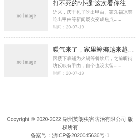
打不死的“小强”这次看你往哪儿逃
近来，庆丰包子吃出甲由、家乐福凉菜
吃出甲由等新闻屡次变成焦点......
时间：20-07-19
暖气来了，家里蟑螂越来越多怎么办？
因楼下底铺为火锅等餐饮店，之前听街
坊反映有甲由，自个也没太留......
时间：20-07-19
Copyright © 2020-2022 湖州英朗虫害防治有限公司 版
权所有
备案号：
浙ICP备2020045636号-1