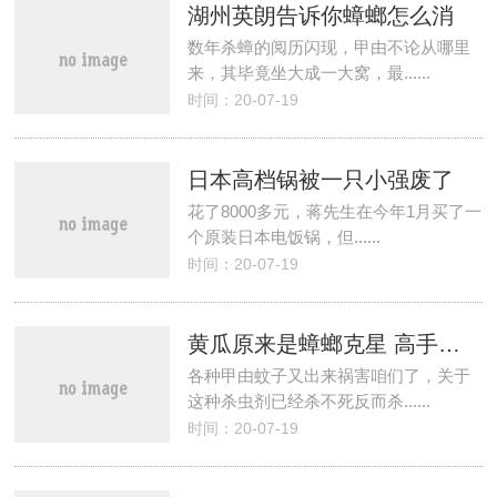
湖州英朗告诉你蟑螂怎么消
数年杀蟑的阅历闪现，甲由不论从哪里
来，其毕竟坐大成一大窝，最......
时间：20-07-19
日本高档锅被一只小强废了
花了8000多元，蒋先生在今年1月买了一
个原装日本电饭锅，但......
时间：20-07-19
黄瓜原来是蟑螂克星 高手教你灭蚊虫妙招
各种甲由蚊子又出来祸害咱们了，关于
这种杀虫剂已经杀不死反而杀......
时间：20-07-19