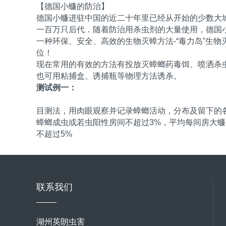
【德国小蠊的防治】
德国小蠊进驻中国的近二十年里已经从开始的少数大
一百万只后代．随着防治用杀虫剂的大量使用，德国
一种环保、安全、高效的生物灭蟑方法-“毒力岛”生
位！
现在常用的有效的方法有投放灭蟑螂药毒饵、喷洒杀
也可用粘捕盒、诱捕瓶等物理方法诱杀。
测试例一：
目测法，用肉眼观察并记录蟑螂活动，分布及留下的各种
蟑螂成虫或若虫阳性房间不超过3%，平均每间房大蠊
不超过5%
联系我们
湖州英朗虫害