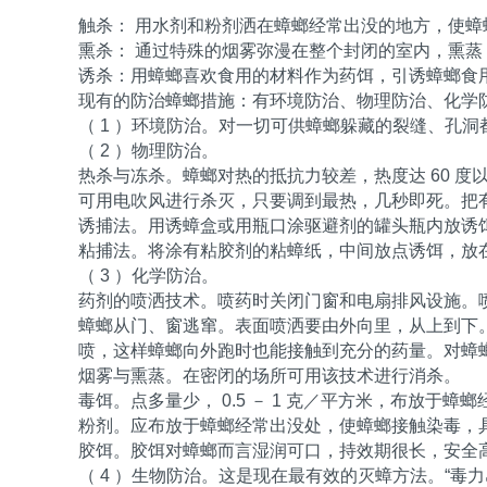
触杀： 用水剂和粉剂洒在蟑螂经常出没的地方，使蟑
熏杀： 通过特殊的烟雾弥漫在整个封闭的室内，熏蒸
诱杀：用蟑螂喜欢食用的材料作为药饵，引诱蟑螂食
现有的防治蟑螂措施：有环境防治、物理防治、化学
（ 1 ）环境防治。对一切可供蟑螂躲藏的裂缝、孔
（ 2 ）物理防治。
热杀与冻杀。蟑螂对热的抵抗力较差，热度达 60 
可用电吹风进行杀灭，只要调到最热，几秒即死。把有蟑
诱捕法。用诱蟑盒或用瓶口涂驱避剂的罐头瓶内放诱
粘捕法。将涂有粘胶剂的粘蟑纸，中间放点诱饵，放
（ 3 ）化学防治。
药剂的喷洒技术。喷药时关闭门窗和电扇排风设施。喷
蟑螂从门、窗逃窜。表面喷洒要由外向里，从上到下
喷，这样蟑螂向外跑时也能接触到充分的药量。对蟑螂栖
烟雾与熏蒸。在密闭的场所可用该技术进行消杀。
毒饵。点多量少， 0.5 － 1 克／平方米，布放于蟑
粉剂。应布放于蟑螂经常出没处，使蟑螂接触染毒，具触
胶饵。胶饵对蟑螂而言湿润可口，持效期很长，安全
（ 4 ）生物防治。这是现在最有效的灭蟑方法。“毒