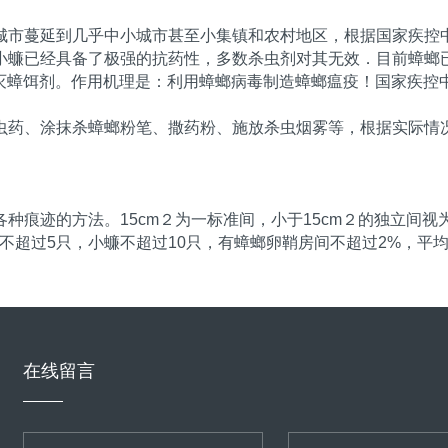
城市蔓延到几乎中小城市甚至小集镇和农村地区，根据国家疾控
小蠊已经具备了极强的抗药性，多数杀虫剂对其无效．目前蟑螂
物灭蟑饵剂。作用机理是：利用蟑螂病毒制造蟑螂瘟疫！国家疾控中
虫药、涂抹杀蟑螂粉笔、撒药粉、施放杀虫烟雾等，根据实际情
痕迹的方法。15cm２为一标准间，小于15cm２的独立间视为1
不超过5只，小蠊不超过10只，有蟑螂卵鞘房间不超过2%，平
在线留言