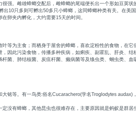
力很强。雌雄蟑螂交配后，雌蟑螂的尾端便长出一个形如豆荚状
可孵出10只多则可孵出50多只小蟑螂，这同蟑螂种类有关。在
在卵夹内孵化，大约需要15天的时间。
败叶等为主食；而栖身于屋舍的蟑螂，喜欢淀粉性的食物，在它
泄，因此污染食物，传播多种疾病，如痢疾、副霍乱、肝炎、结
肠杆菌、肺结核菌、炭疽杆菌、癞病菌等及绦虫类、蛔虫类、血
有一鸟类:俗名Cucarachero(学名Troglodytes a
一定没有蟑螂，其他昆虫也很难存在，主要原因就是蚂蚁是群居