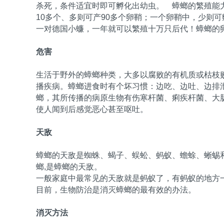
杀死，条件适宜时即可孵化出幼虫。 蟑螂的繁殖能
10多个、多则可产90多个卵鞘；一个卵鞘中，少则
一对德国小蠊，一年就可以繁殖十万只后代！蟑螂的卵
危害
生活于野外的蟑螂种类，大多以腐败的有机质或枯枝
播疾病。蟑螂进食时有个坏习惯：边吃、边吐、边排
螂，其所传播的病原生物有伤寒杆菌、痢疾杆菌、大
使人闻到后感觉恶心甚至呕吐。
天敌
蟑螂的天敌是蜘蛛、蝎子、蜈蚣、蚂蚁、蟾蜍、蜥蜴和大铭等。
螂,是蟑螂的天敌。
一般家庭中最常见的天敌就是蚂蚁了，有蚂蚁的地方
目前，生物防治是消灭蟑螂的最有效的办法。
消灭方法