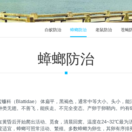
白蚁防治
蟑螂防治
老鼠防治
苍蝇
蟑螂防治
有时特指蜚蠊科（Blattidae） 体扁平，黑褐色，通常中等大小。
类无翅。不善飞，能疾走。不完全变态。产卵于卵鞘内。约有60
黄昏后开始爬出活动、觅食，清晨回窝。温度在24~32℃最为
度适宜，蟑螂可照常活动、繁殖。多数蟑螂为卵生，其卵有序排