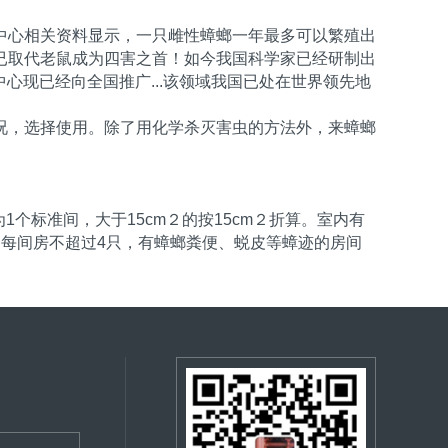
中心相关资料显示，一只雌性蟑螂一年最多可以繁殖出
已取代老鼠成为四害之首！如今我国科学家已经研制出
心现已经向全国推广...该领域我国已处在世界领先地
况，选择使用。除了用化学杀灭害虫的方法外，来蟑螂
个标准间，大于15cm２的按15cm２折算。室内有
均每间房不超过4只，有蟑螂粪便、蜕皮等蟑迹的房间