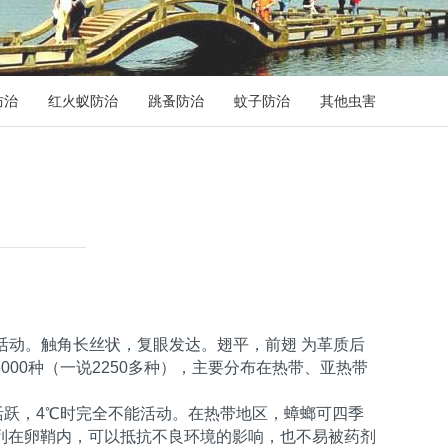
防治
红火蚁防治
跳蚤防治
蚊子防治
其他虫害
头小，能活动。触角长丝状，复眼发达。翅平，前翅 为革质后
00种（一说2250多种），主要分布在热带、亚热带
活跃，4℃时完全不能活动。在热带地区，蟑螂可四季
列在卵鞘内，可以抵抗不良环境的影响，也不易被药剂