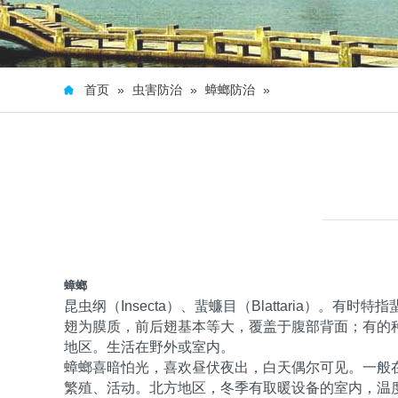
首页
»
虫害防治
»
蟑螂防治
»
蟑螂
昆虫纲（Insecta）、蜚蠊目（Blattaria）。
翅为膜质，前后翅基本等大，覆盖于腹部背面；有的种
地区。生活在野外或室内。
蟑螂喜暗怕光，喜欢昼伏夜出，白天偶尔可见。一般在
繁殖、活动。北方地区，冬季有取暖设备的室内，温