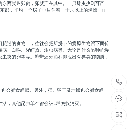
的东西就叫卵鞘，卵就产在其中。一只雌虫少则可产
美国东部，平均一个房子中居住着一千只以上的蟑螂；而
们爬过的食物上，往往会把所携带的病原生物留下而传
核病、白喉、猩红热、蛔虫病等。无论是什么品种的蟑
吸虫类的卵等等。蟑螂还分泌和排泄出有异臭的物质，
udax)，也会捕食蟑螂。另外，猫、猴子及老鼠也会捕食蟑
生活，其他昆虫单个都会被1群蚂蚁消灭。