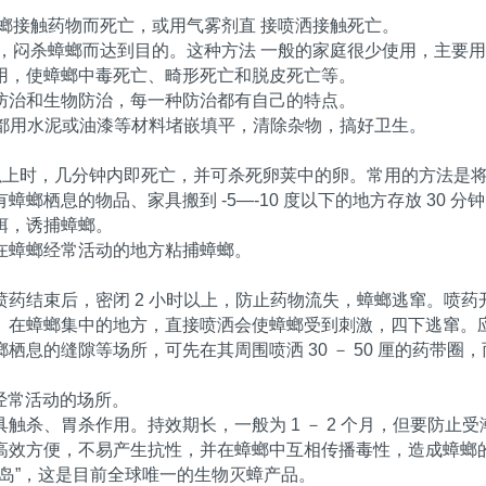
螂接触药物而死亡，或用气雾剂直 接喷洒接触死亡。
，闷杀蟑螂而达到目的。这种方法 一般的家庭很少使用，主要
用，使蟑螂中毒死亡、畸形死亡和脱皮死亡等。
防治和生物防治，每一种防治都有自己的特点。
洞都用水泥或油漆等材料堵嵌填平，清除杂物，搞好卫生。
度以上时，几分钟内即死亡，并可杀死卵荚中的卵。常用的方法是
螂栖息的物品、家具搬到 -5―-10 度以下的地方存放 30 
饵，诱捕蟑螂。
在蟑螂经常活动的地方粘捕蟑螂。
药结束后，密闭 2 小时以上，防止药物流失，蟑螂逃窜。喷
。在蟑螂集中的地方，直接喷洒会使蟑螂受到刺激，四下逃窜。
息的缝隙等场所，可先在其周围喷洒 30 － 50 厘的药带圈
螂经常活动的场所。
杀、胃杀作用。持效期长，一般为 1 － 2 个月，但要防止
高效方便，不易产生抗性，并在蟑螂中互相传播毒性，造成蟑螂
力岛”，这是目前全球唯一的生物灭蟑产品。