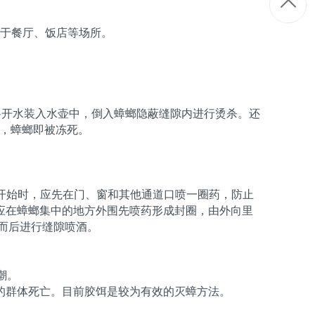
用于餐厅、饭店等场所。
将开水装入水壶中，倒入蟑螂隐蔽缝隙内进行烫杀。还
分钟，蟑螂即被冻死。
药开始时，应先在门、窗和其他通道口喷一圈药，防止
应在蟑螂集中的地方外围先喷药形成封圈，由外向里
，而后进行缝隙喷酒。
受潮。
的群体死亡。目前胶饵是较为有效的灭蟑方法。